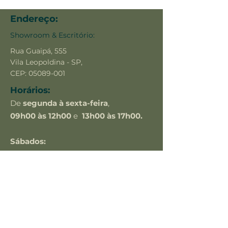
Endereço:
Showroom & Escritório:
Rua Guaipá, 555
Vila Leopoldina - SP,
CEP:
05089-001
Horários:
De
segunda à sexta-feira
,
09h00 às 12h00
e
13h00 às 17h00.
Sábados:
apenas
com agendamento prévio.
Contato:
(11) 9.7489-2488
comercial@maisled.com.br