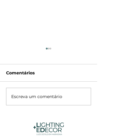
Comentários
Pendente RIO
Pendente Ara
Escreva um comentário