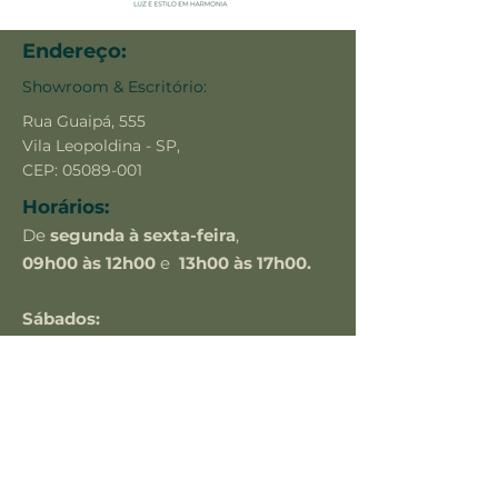
Endereço:
Showroom & Escritório:
Rua Guaipá, 555
Vila Leopoldina - SP,
CEP:
05089-001
Horários:
De
segunda à sexta-feira
,
09h00 às 12h00
e
13h00 às 17h00.
Sábados:
apenas
com agendamento prévio.
Contato:
(11) 9.7489-2488
comercial@maisled.com.br