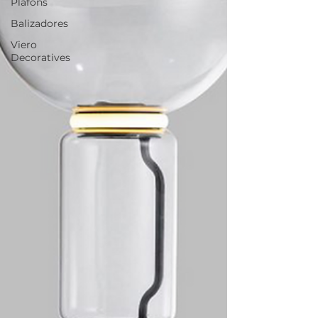
Plafons
Balizadores
Viero
Decoratives