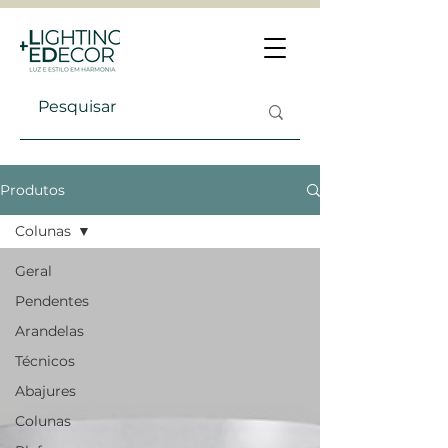
Produtos
Colunas
Geral
Pendentes
Arandelas
Técnicos
Abajures
Colunas