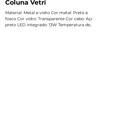
Coluna Vetri
Material: Metal e vidro Cor metal: Preto e
fosco Cor vidro: Transparente Cor cabo: Aço
preto LED integrado: 13W Temperatura de
cor: 3000K
Endereço:
Showroom & Escritório:
Rua Guaipá, 555
Vila Leopoldina - SP,
CEP:
05089-001
Horários: