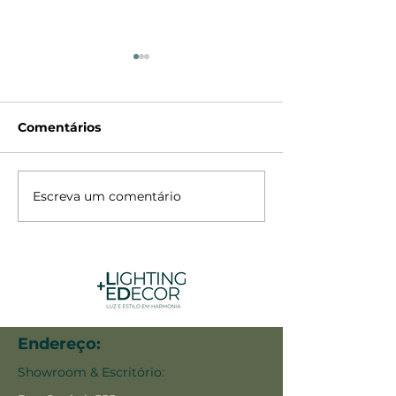
Comentários
Arandela Pirâmide
Escreva um comentário
Arandela / Bal
Tartaruga
Endereço:
Showroom & Escritório: