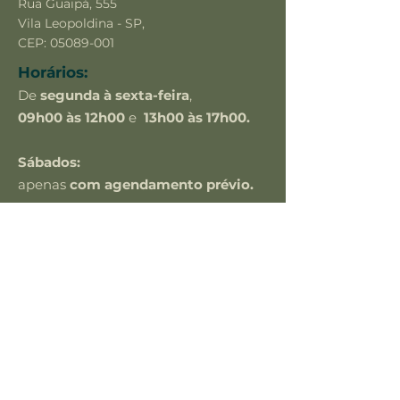
Rua Guaipá, 555
Vila Leopoldina - SP,
CEP:
05089-001
Horários:
De
segunda à sexta-feira
,
09h00 às 12h00
e
13h00 às 17h00.
Sábados:
apenas
com agendamento prévio.
Contato:
(11) 9.7489-2488
comercial@maisled.com.br
Links rápidos
Sobre nós
Política de
Privacidade