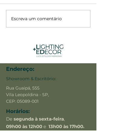
Arandela Pirâmide
Escreva um comentário
Arandela / Bal
Tartaruga
Endereço:
Showroom & Escritório:
Rua Guaipá, 555
Vila Leopoldina - SP,
CEP:
05089-001
Horários:
De
segunda à sexta-feira
,
09h00 às 12h00
e
13h00 às 17h00.