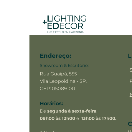
Endereço:
L
Showroom & Escritório:
Rua Guaipá, 555
Vila Leopoldina - SP,
P
CEP: 05089-001
Horários:
De
segunda à sexta-feira
,
09h00 às 12h00
e
13h00 às 17h00.
C
(