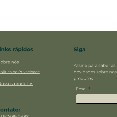
inks rápidos
Siga
Sobre nós
Assine para saber as
olítica de
Privacidade
novidades sobre nos
produtos
Nossos produtos
Email
ontato:
11) 9.7489-2488