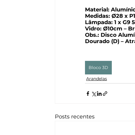
Material:
 Alumínio
Medidas:
 Ø28 x 
Lâmpada:
 1 x G9
Vidro:
 Ø10cm – Br
Obs.:
 Disco Alumí
Dourado (D) – Atr
Bloco 3D
Arandelas
Posts recentes