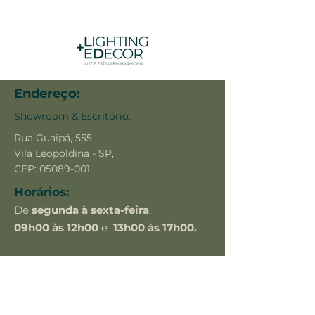
Endereço:
Showroom & Escritório:
Rua Guaipá, 555
Vila Leopoldina - SP,
CEP:
05089-001
Horários:
De
segunda à sexta-feira
,
09h00 às 12h00
e
13h00 às 17h00.
Sábados:
apenas
com agendamento prévio.
Contato: