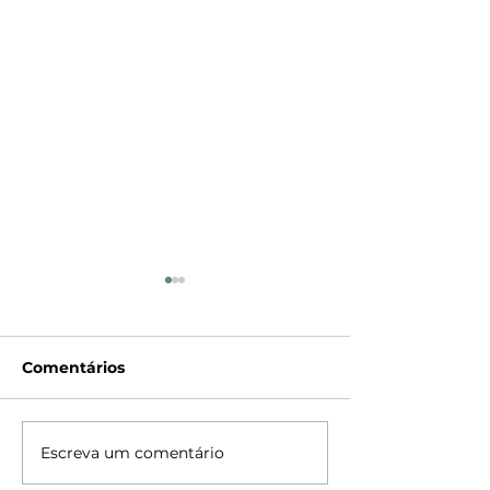
Comentários
Arandela Pirâmide
Escreva um comentário
Arandela / Bal
Tartaruga