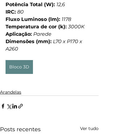
Potência Total (W): 
12,6
IRC: 
80
Fluxo Luminoso (lm): 
1178
Temperatura de cor (k): 
3000K
Aplicação: 
Parede
Dimensões (mm): 
L70 x P170 x 
A260
Bloco 3D
Arandelas
Ver tudo
Posts recentes