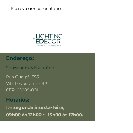
Escreva um comentário
Pendente Vetri 1120
Endereço:
Showroom & Escritório:
Rua Guaipá, 555
Vila Leopoldina - SP,
CEP:
05089-001
Horários:
De
segunda à sexta-feira
,
09h00 às 12h00
e
13h00 às 17h00.
Sábados: