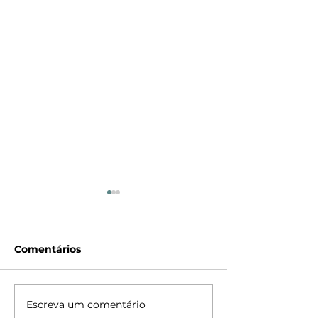
Comentários
Perfil Highline
Spot Lapiz LE
Escreva um comentário