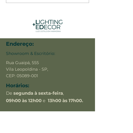
Endereço:
Showroom & Escritório:
Rua Guaipá, 555
Vila Leopoldina - SP,
CEP:
05089-001
Horários:
De
segunda à sexta-feira
,
09h00 às 12h00
e
13h00 às 17h00.
Sábados:
apenas
com agendamento prévio.
Contato: