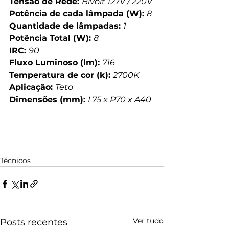
Tensão de Rede: 
Bivolt 127V / 220V
Potência de cada lâmpada (W): 
8
Quantidade de lâmpadas: 
1
Potência Total (W): 
8
IRC: 
90
Fluxo Luminoso (lm): 
716
Temperatura de cor (k): 
2700K
Aplicação: 
Teto
Dimensões (mm): 
L75 x P70 x A40
Técnicos
Ver tudo
Posts recentes