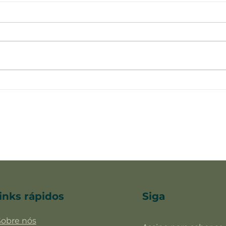
Allu
E-Brezza
inks rápidos
Siga
Sobre nós