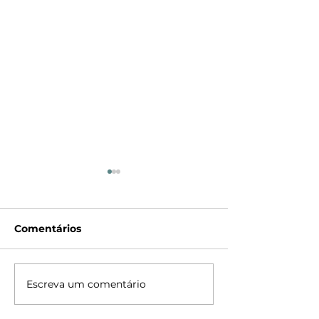
Comentários
Pendente RIO
Pendente Ara
Escreva um comentário