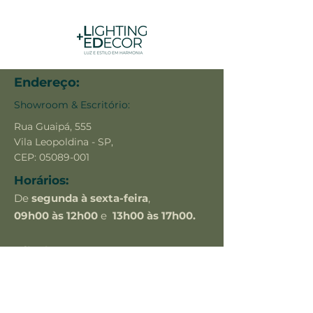
Endereço:
Showroom & Escritório:
Rua Guaipá, 555
Vila Leopoldina - SP,
CEP:
05089-001
Horários:
De
segunda à sexta-feira
,
09h00 às 12h00
e
13h00 às 17h00.
Sábados:
apenas
com agendamento prévio.
Contato:
(11) 9.7489-2488